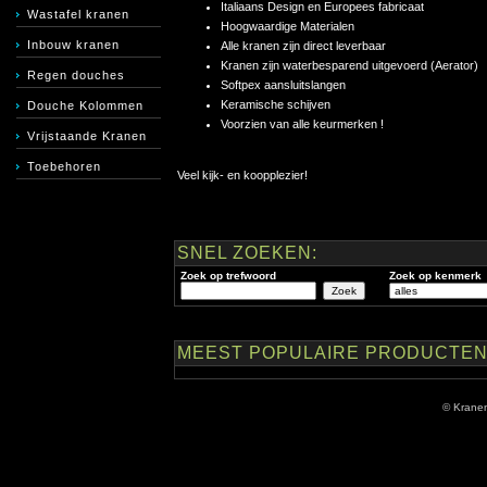
Italiaans Design en Europees fabricaat
Wastafel kranen
Hoogwaardige Materialen
Inbouw kranen
Alle kranen zijn direct leverbaar
Kranen zijn waterbesparend uitgevoerd (Aerator)
Regen douches
Softpex aansluitslangen
Keramische schijven
Douche Kolommen
Voorzien van alle keurmerken !
Vrijstaande Kranen
Toebehoren
Veel kijk- en koopplezier!
SNEL ZOEKEN:
Zoek op trefwoord
Zoek op kenmerk
MEEST POPULAIRE PRODUCTEN
© Krane