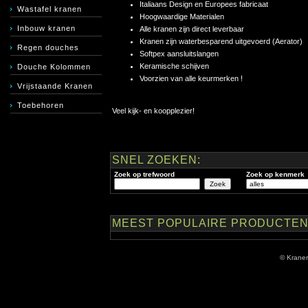
Italiaans Design en Europees fabricaat
Wastafel kranen
Hoogwaardige Materialen
Inbouw kranen
Alle kranen zijn direct leverbaar
Kranen zijn waterbesparend uitgevoerd (Aerator)
Regen douches
Softpex aansluitslangen
Keramische schijven
Douche Kolommen
Voorzien van alle keurmerken !
Vrijstaande Kranen
Toebehoren
Veel kijk- en koopplezier!
SNEL ZOEKEN:
Zoek op trefwoord
Zoek op kenmerk
MEEST POPULAIRE PRODUCTEN
© Krane