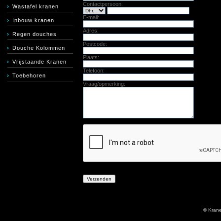
Contactpersoon:
Wastafel kranen
E-mail:
Inbouw kranen
Adres:
Regen douches
Postcode:
Douche Kolommen
Plaats:
Vrijstaande Kranen
Telefoon:
Toebehoren
Vraag/opmerking:
© Kran