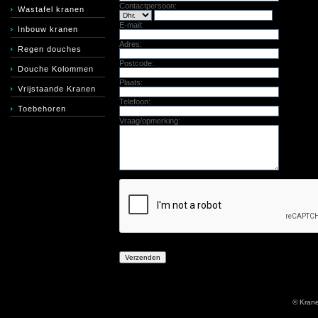
Contactpersoon:
Wastafel kranen
E-mail:
Inbouw kranen
Adres:
Regen douches
Postcode:
Douche Kolommen
Plaats:
Vrijstaande Kranen
Telefoon:
Toebehoren
Vraag/opmerking:
© Kran